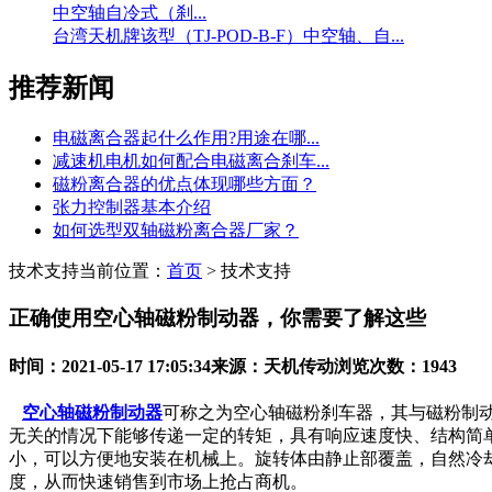
中空轴自冷式（刹...
台湾天机牌该型（TJ-POD-B-F）中空轴、自...
推荐新闻
电磁离合器起什么作用?用途在哪...
减速机电机如何配合电磁离合刹车...
磁粉离合器的优点体现哪些方面？
张力控制器基本介绍
如何选型双轴磁粉离合器厂家？
技术支持
当前位置：
首页
> 技术支持
正确使用空心轴磁粉制动器，你需要了解这些
时间：2021-05-17 17:05:34
来源：天机传动
浏览次数：1943
空心轴磁粉制动器
可称之为空心轴磁粉刹车器，其与磁粉制
无关的情况下能够传递一定的转矩，具有响应速度快、结构简
小，可以方便地安装在机械上。旋转体由静止部覆盖，自然冷
度，从而快速销售到市场上抢占商机。