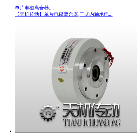
单片电磁离合器,...
【天机传动】单片电磁离合器,干式内轴承电...