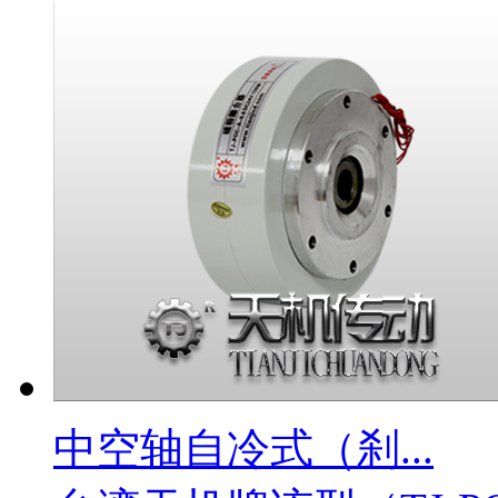
中空轴自冷式（刹...