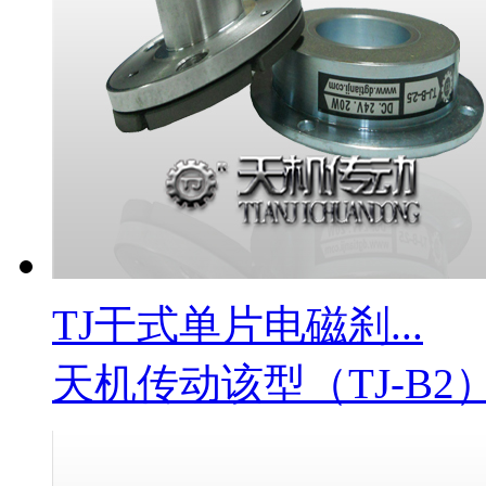
TJ干式单片电磁刹...
天机传动该型（TJ-B2）