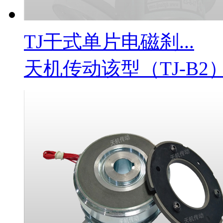
TJ干式单片电磁刹...
天机传动该型（TJ-B2）