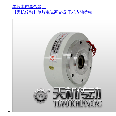
单片电磁离合器,...
【天机传动】单片电磁离合器,干式内轴承电...