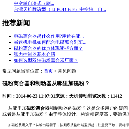
中空轴自冷式（刹...
台湾天机牌该型（TJ-POD-B-F）中空轴、自...
推荐新闻
电磁离合器起什么作用?用途在哪...
减速机电机如何配合电磁离合刹车...
磁粉离合器的优点体现哪些方面？
张力控制器基本介绍
如何选型双轴磁粉离合器厂家？
常见问题
当前位置：
首页
> 常见问题
磁粉离合器和制动器从哪里加磁粉？
时间：2014-06-23 11:07:31
来源：天机传动
浏览次数：11412
从哪里加
磁粉离合器
和制动器的磁粉？这是众多用户的疑问
或者是从哪里加磁粉？由于整体设计、构造精密度高，要确保
加磁粉从哪入手？从输出端着手，按顺序从输出端盖拆起，注意要平放，要将滞