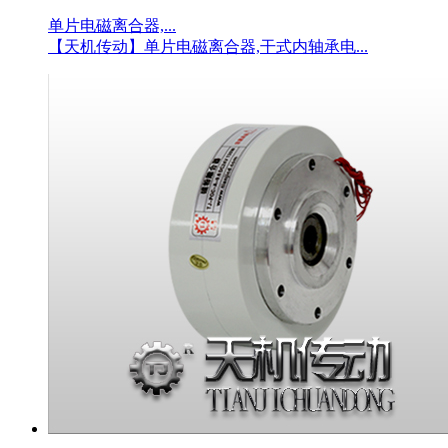
单片电磁离合器,...
【天机传动】单片电磁离合器,干式内轴承电...