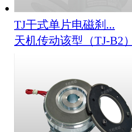
TJ干式单片电磁刹...
天机传动该型（TJ-B2）