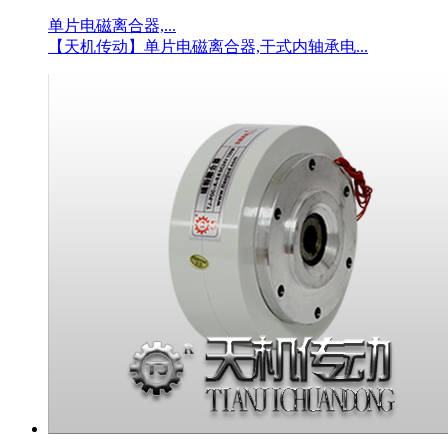
单片电磁离合器,...
【天机传动】单片电磁离合器,干式内轴承电...