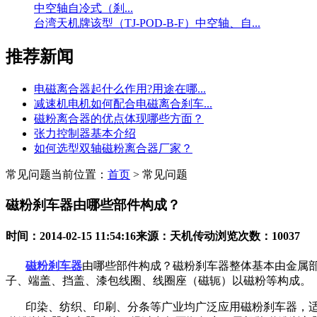
中空轴自冷式（刹...
台湾天机牌该型（TJ-POD-B-F）中空轴、自...
推荐新闻
电磁离合器起什么作用?用途在哪...
减速机电机如何配合电磁离合刹车...
磁粉离合器的优点体现哪些方面？
张力控制器基本介绍
如何选型双轴磁粉离合器厂家？
常见问题
当前位置：
首页
> 常见问题
磁粉刹车器由哪些部件构成？
时间：2014-02-15 11:54:16
来源：天机传动
浏览次数：10037
磁粉刹车器
由哪些部件构成？磁粉刹车器整体基本由金属
子、端盖、挡盖、漆包线圈、线圈座（磁轭）以磁粉等构成。
印染、纺织、印刷、分条等广业均广泛应用磁粉刹车器，适